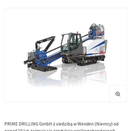
PRIME DRILLING GmbH z siedzibą w Wenden (Niemcy) od
ponad 10 lat zajmuje się produkcją wielkogabarytowych