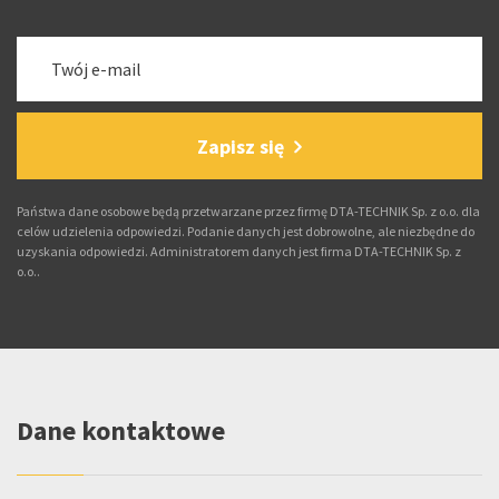
Zapisz się
Państwa dane osobowe będą przetwarzane przez firmę DTA-TECHNIK Sp. z o.o. dla
celów udzielenia odpowiedzi. Podanie danych jest dobrowolne, ale niezbędne do
uzyskania odpowiedzi. Administratorem danych jest firma DTA-TECHNIK Sp. z
o.o..
Dane kontaktowe