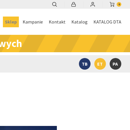
0
Sklep
Kampanie
Kontakt
Katalog
KATALOG DTA
owych
TB
ET
PA