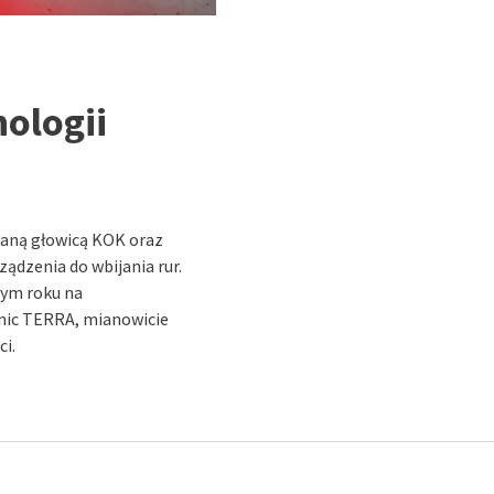
nologii
waną głowicą KOK oraz
ądzenia do wbijania rur.
tym roku na
nic TERRA, mianowicie
ci.