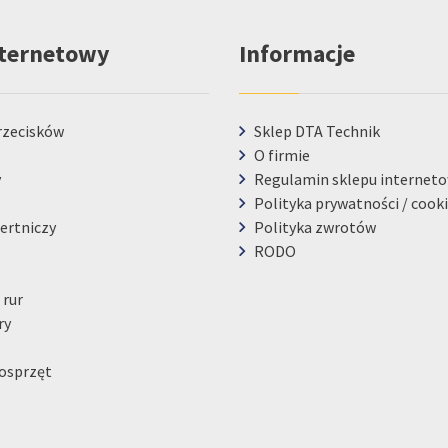
nternetowy
Informacje
rzecisków
Sklep DTA Technik
O firmie
y
Regulamin sklepu internet
Polityka prywatności / cook
ertniczy
Polityka zwrotów
RODO
 rur
ry
osprzęt