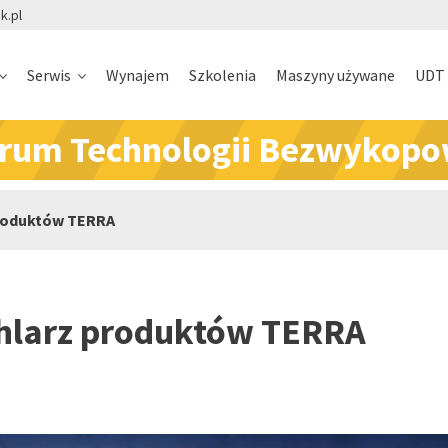
k.pl
Serwis
Wynajem
Szkolenia
Maszyny używane
UDT
rum Technologii Bezwykop
produktów TERRA
hlarz produktów TERRA