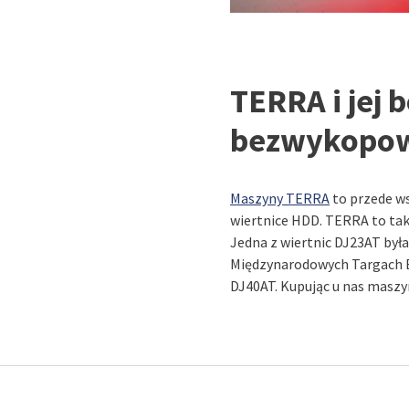
TERRA i jej 
bezwykopo
Maszyny TERRA
to przede w
wiertnice HDD. TERRA to takż
Jedna z wiertnic DJ23AT był
Międzynarodowych Targach B
DJ40AT. Kupując u nas maszyn