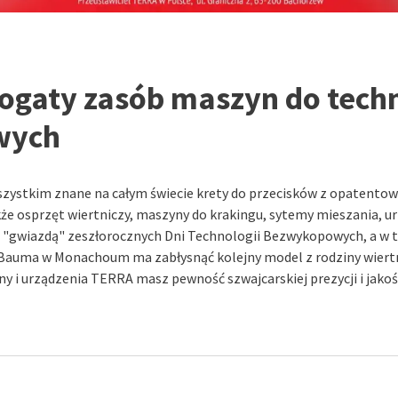
bogaty zasób maszyn do tech
wych
szystkim znane na całym świecie krety do przecisków z opatento
e osprzęt wiertniczy, maszyny do krakingu, sytemy mieszania, urz
a "gwiazdą" zeszłorocznych Dni Technologii Bezwykopowych, a w 
auma w Monachoum ma zabłysnąć kolejny model z rodziny wiert
y i urządzenia TERRA masz pewność szwajcarskiej prezycji i jakoś