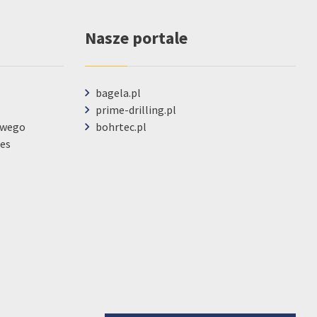
Nasze portale
bagela.pl
prime-drilling.pl
owego
bohrtec.pl
ies