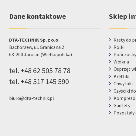
Dane kontaktowe
Sklep i
DTA-TECHNIK Sp. z o.o.
Krety do p
Bachorzew, ul. Graniczna 2
Rolki
63-200 Jarocin (Wielkopolska)
Pończoch
Włókna
tel.
+48 62 505 78 78
Osprzęt wi
Krętliki
tel.
+48 517 145 590
Chwytaki
Czyściki do
biuro@dta-technik.pl
Kompreso
Gadżety
Pozostały 