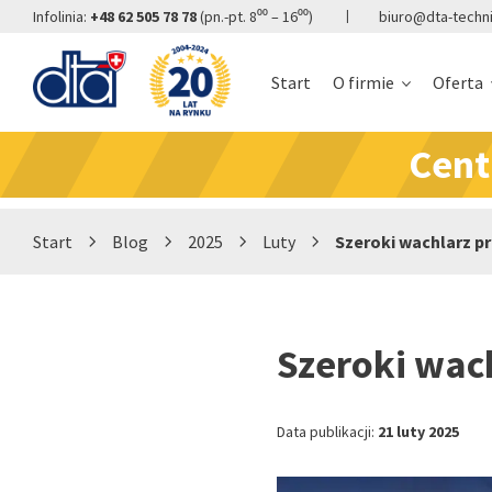
Infolinia:
+48 62 505 78 78
(pn.-pt. 8⁰⁰ – 16⁰⁰)
biuro@dta-techni
Start
O firmie
Oferta
Cent
Start
›
Blog
›
2025
›
Luty
›
Szeroki wachlarz 
Szeroki wac
Data publikacji:
21 luty 2025