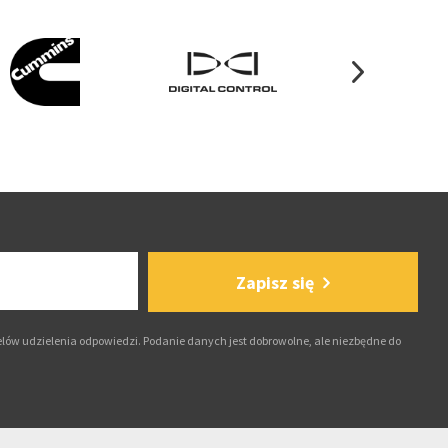
Zapisz się
lów udzielenia odpowiedzi. Podanie danych jest dobrowolne, ale niezbędne do