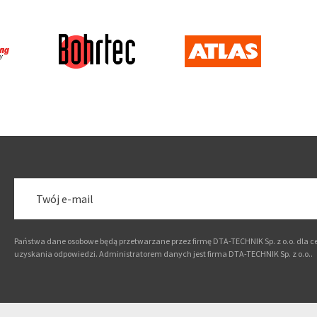
Państwa dane osobowe będą przetwarzane przez firmę DTA-TECHNIK Sp. z o.o. dla ce
uzyskania odpowiedzi. Administratorem danych jest firma DTA-TECHNIK Sp. z o.o..