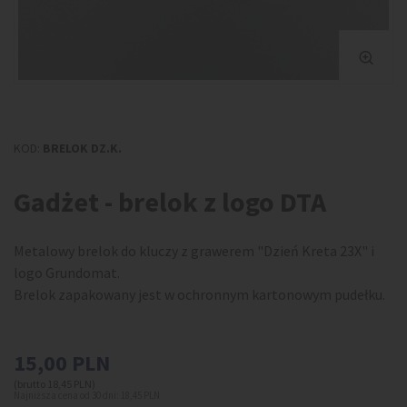
KOD:
BRELOK DZ.K.
Gadżet - brelok z logo DTA
Metalowy brelok do kluczy z grawerem "Dzień Kreta 23X" i
logo Grundomat.
Brelok zapakowany jest w ochronnym kartonowym pudełku.
15,00
PLN
(brutto 18,45 PLN)
Najniższa cena od 30 dni:
18,45
PLN