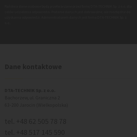
Państwa dane osobowe będą przetwarzane przez firmę DTA-TECHNIK Sp. z o.o. dla
celów udzielenia odpowiedzi. Podanie danych jest dobrowolne, ale niezbędne do
uzyskania odpowiedzi. Administratorem danych jest firma DTA-TECHNIK Sp. z
o.o..
Dane kontaktowe
DTA-TECHNIK Sp. z o.o.
Bachorzew, ul. Graniczna 2
63-200 Jarocin (Wielkopolska)
tel.
+48 62 505 78 78
tel.
+48 517 145 590