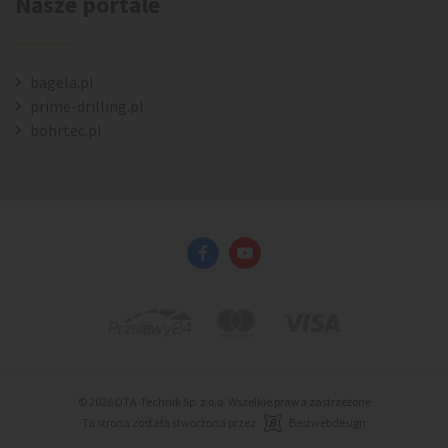
Nasze portale
bagela.pl
prime-drilling.pl
bohrtec.pl
© 2026 DTA-Technik Sp. z o.o. Wszelkie prawa zastrzeżone
Ta strona została stworzona przez
Bestwebdesign