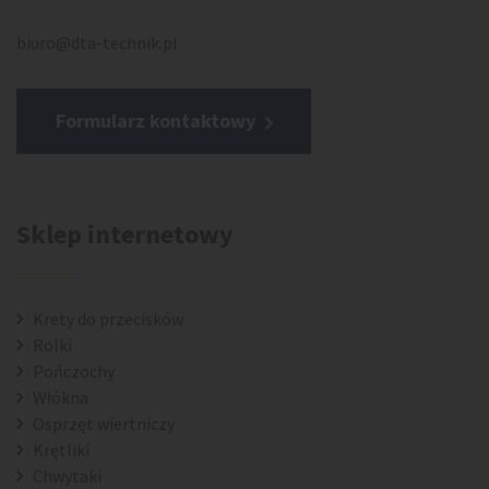
biuro@dta-technik.pl
Formularz kontaktowy
Sklep internetowy
Krety do przecisków
Rolki
Pończochy
Włókna
Osprzęt wiertniczy
Krętliki
Chwytaki