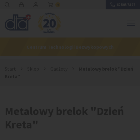
62 505 78 78
0
Centrum Technologii Bezwykopowych
Start
›
Sklep
›
Gadżety
›
Metalowy brelok "Dzień
Kreta"
Metalowy brelok "Dzień
Kreta"