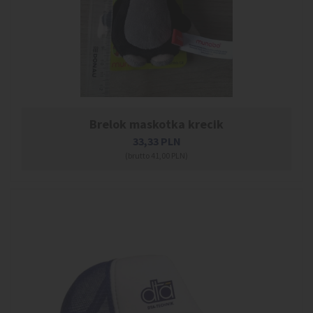
Brelok maskotka krecik
33,33
PLN
(brutto 41,00 PLN)