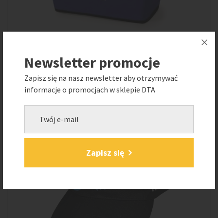
Newsletter promocje
Kosz piknikowy
63,41
PLN
Zapisz się na nasz newsletter aby otrzymywać
(brutto 78,00 PLN)
informacje o promocjach w sklepie DTA
Zapisz się